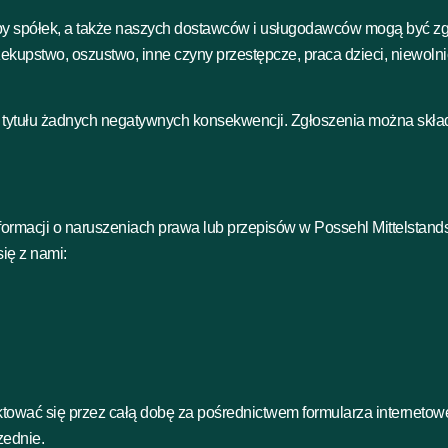
y spółek, a także naszych dostawców i usługodawców mogą być zg
przekupstwo, oszustwo, inne czyny przestępcze, praca dzieci, niewoln
 tytułu żadnych negatywnych konsekwencji. Zgłoszenia można składa
rmacji o naruszeniach prawa lub przepisów w Possehl Mittelstandsb
ię z nami:
ować się przez całą dobę za pośrednictwem formularza internetowego
zednie.