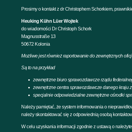
Prosimy o kontakt z dr Christophem Schorkiem, prawniki
Heuking Kühn Lüer Wojtek
do wiadomości Dr Christoph Schork
Magnusstraße 13
50672 Kolonia
Możliwe jest również raportowanie do zewnętrznych ofic
Są to na przykład
zewnętrzne biuro sprawozdawcze rządu federalne
zewnętrzne centra sprawozdawcze danego kraju 
specjalnie odpowiedzialne zewnętrzne ośrodki spra
Należy pamiętać, że system informowania o nieprawidło
należy skontaktować się z odpowiednią osobą kontaktową
W celu uzyskania informacji zgodnie z ustawą o należyt