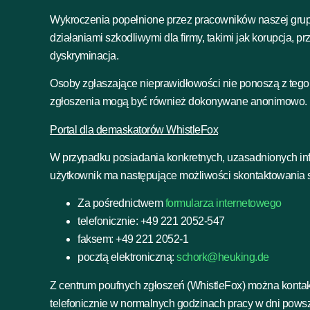
Wykroczenia popełnione przez pracowników naszej grup
działaniami szkodliwymi dla firmy, takimi jak korupcja, 
dyskryminacja.
Osoby zgłaszające nieprawidłowości nie ponoszą z tego
zgłoszenia mogą być również dokonywane anonimowo.
Portal dla demaskatorów WhistleFox
W przypadku posiadania konkretnych, uzasadnionych info
użytkownik ma następujące możliwości skontaktowania s
Za pośrednictwem
formularza internetowego
telefonicznie: +49 221 2052-547
faksem: +49 221 2052-1
pocztą elektroniczną:
schork@heuking.de
Z centrum poufnych zgłoszeń (WhistleFox) można kontakt
telefonicznie w normalnych godzinach pracy w dni pows